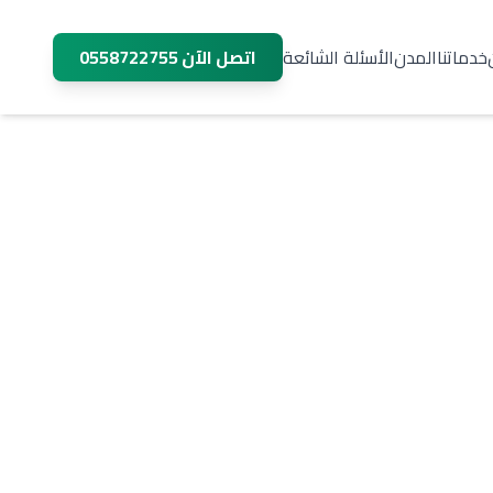
خدماتنا
المدن
الأسئلة الشائعة
اتصل الآن
0558722755